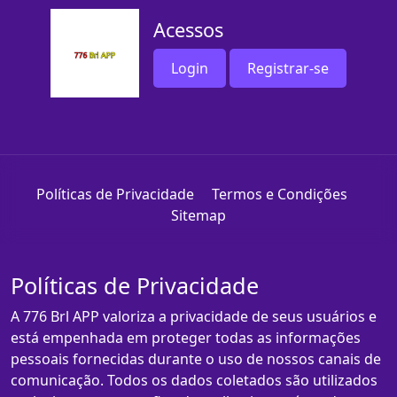
Acessos
Login
Registrar-se
Políticas de Privacidade
Termos e Condições
Sitemap
Políticas de Privacidade
A 776 Brl APP valoriza a privacidade de seus usuários e
está empenhada em proteger todas as informações
pessoais fornecidas durante o uso de nossos canais de
comunicação. Todos os dados coletados são utilizados