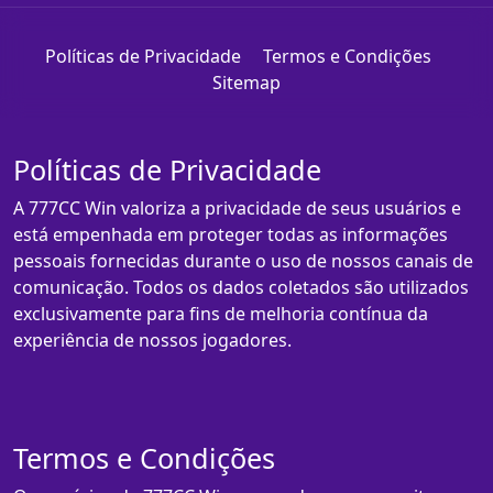
Políticas de Privacidade
Termos e Condições
Sitemap
Políticas de Privacidade
A 777CC Win valoriza a privacidade de seus usuários e
está empenhada em proteger todas as informações
pessoais fornecidas durante o uso de nossos canais de
comunicação. Todos os dados coletados são utilizados
exclusivamente para fins de melhoria contínua da
experiência de nossos jogadores.
Termos e Condições