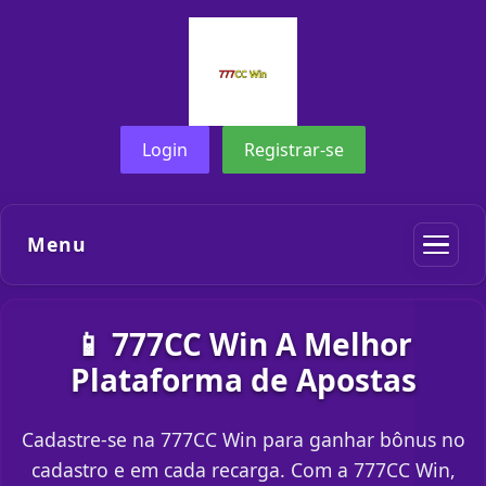
Login
Registrar-se
Menu
📱 777CC Win A Melhor
Plataforma de Apostas
Cadastre-se na 777CC Win para ganhar bônus no
cadastro e em cada recarga. Com a 777CC Win,