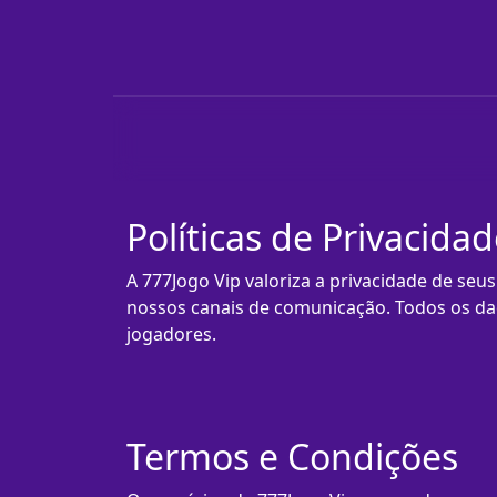
Políticas de Privacida
A 777Jogo Vip valoriza a privacidade de se
nossos canais de comunicação. Todos os dad
jogadores.
Termos e Condições