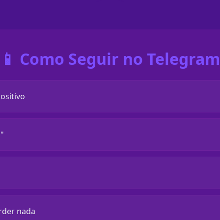
📱 Como Seguir no Telegram
ositivo
l"
erder nada