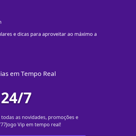
m
lares e dicas para aproveitar ao máximo a
cias em Tempo Real
24/7
e todas as novidades, promoções e
777Jogo Vip em tempo real!