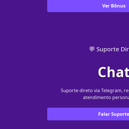
Ver Bônus
💬 Suporte Di
Cha
Suporte direto via Telegram, r
atendimento persona
Falar Suport