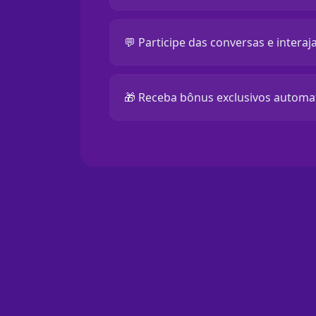
💬 Participe das conversas e interaj
🎁 Receba bônus exclusivos autom