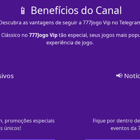
📱 Benefícios do Canal
Descubra as vantagens de seguir a 777Jogo Vip no Telegra
 Clássico no
777Jogo Vip
tão especial, seus jogos mais popu
experiência de jogo.
sivos
📢 Notí
m, promoções especiais
Fique por dentro d
s únicos!
eventos da 