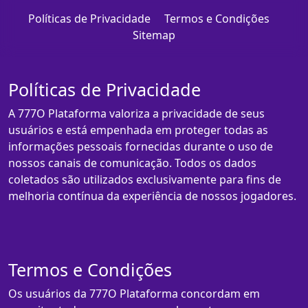
Políticas de Privacidade
Termos e Condições
Sitemap
Políticas de Privacidade
A 777O Plataforma valoriza a privacidade de seus
usuários e está empenhada em proteger todas as
informações pessoais fornecidas durante o uso de
nossos canais de comunicação. Todos os dados
coletados são utilizados exclusivamente para fins de
melhoria contínua da experiência de nossos jogadores.
Termos e Condições
Os usuários da 777O Plataforma concordam em