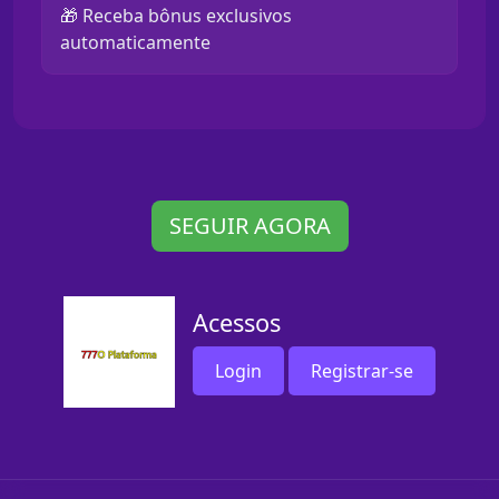
🎁 Receba bônus exclusivos
automaticamente
SEGUIR AGORA
Acessos
Login
Registrar-se