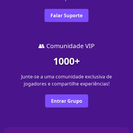
Falar Suporte
👥 Comunidade VIP
1000+
Junte-se a uma comunidade exclusiva de
jogadores e compartilhe experiências!
Entrar Grupo