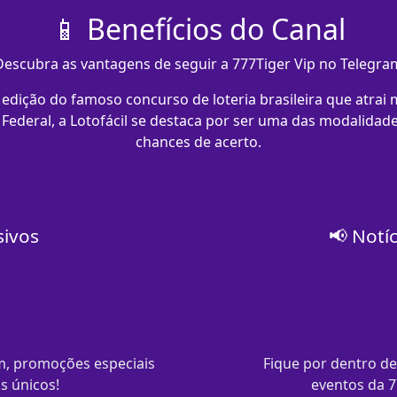
📱 Benefícios do Canal
Descubra as vantagens de seguir a 777Tiger Vip no Telegra
a edição do famoso concurso de loteria brasileira que atrai
 Federal, a Lotofácil se destaca por ser uma das modalida
chances de acerto.
sivos
📢 Notí
m, promoções especiais
Fique por dentro d
s únicos!
eventos da 7