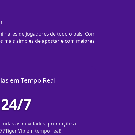
m
 milhares de jogadores de todo o país. Com
des mais simples de apostar e com maiores
cias em Tempo Real
24/7
e todas as novidades, promoções e
77Tiger Vip em tempo real!