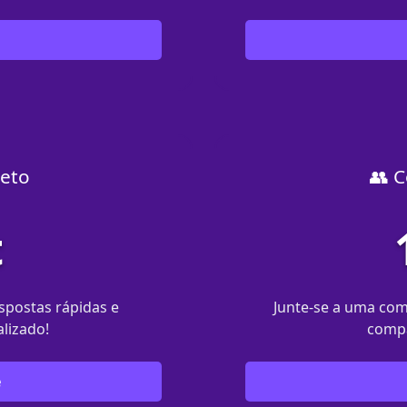
reto
👥 
t
espostas rápidas e
Junte-se a uma com
lizado!
compa
e