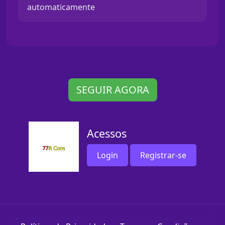
automaticamente
SEGUIR AGORA
Acessos
Login
Registrar-se