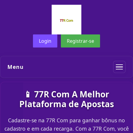
Login
Registrar-se
Menu
📱 77R Com A Melhor
Plataforma de Apostas
Cadastre-se na 77R Com para ganhar bônus no
cadastro e em cada recarga. Com a 77R Com, você