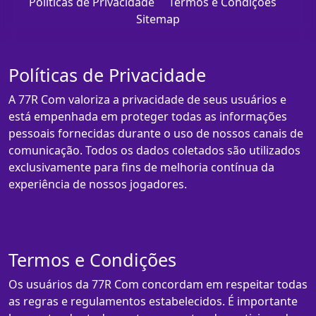
Políticas de Privacidade
Termos e Condições
Sitemap
Políticas de Privacidade
A 77R Com valoriza a privacidade de seus usuários e
está empenhada em proteger todas as informações
pessoais fornecidas durante o uso de nossos canais de
comunicação. Todos os dados coletados são utilizados
exclusivamente para fins de melhoria contínua da
experiência de nossos jogadores.
Termos e Condições
Os usuários da 77R Com concordam em respeitar todas
as regras e regulamentos estabelecidos. É importante