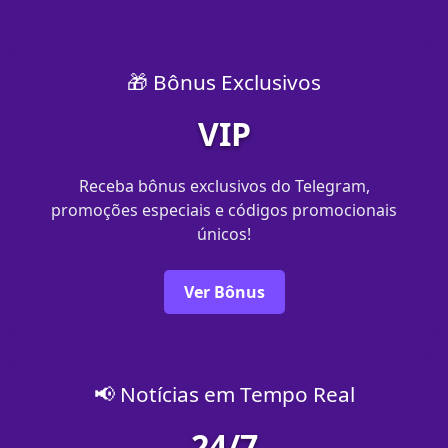
🎁 Bônus Exclusivos
VIP
Receba bônus exclusivos do Telegram,
promoções especiais e códigos promocionais
únicos!
Ver Bônus
📢 Notícias em Tempo Real
24/7