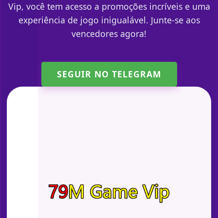
Vip, você tem acesso a promoções incríveis e uma
experiência de jogo inigualável. Junte-se aos
vencedores agora!
SEGUIR NO TELEGRAM