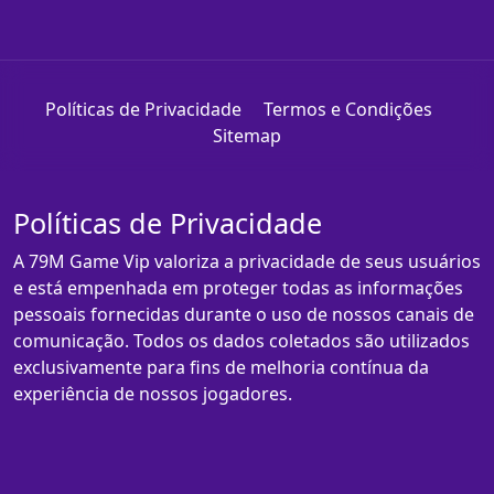
Políticas de Privacidade
Termos e Condições
Sitemap
Políticas de Privacidade
A 79M Game Vip valoriza a privacidade de seus usuários
e está empenhada em proteger todas as informações
pessoais fornecidas durante o uso de nossos canais de
comunicação. Todos os dados coletados são utilizados
exclusivamente para fins de melhoria contínua da
experiência de nossos jogadores.