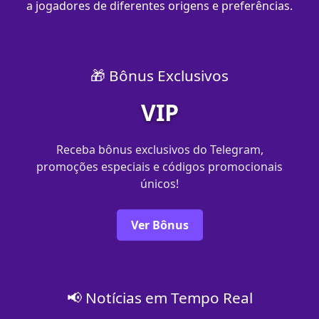
a jogadores de diferentes origens e preferências.
🎁 Bônus Exclusivos
VIP
Receba bônus exclusivos do Telegram,
promoções especiais e códigos promocionais
únicos!
Ver Bônus
📢 Notícias em Tempo Real