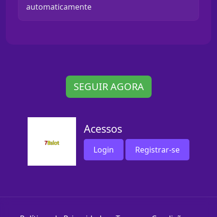
automaticamente
SEGUIR AGORA
Acessos
Login
Registrar-se