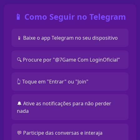
📱 Como Seguir no Telegram
📱 Baixe o app Telegram no seu dispositivo
🔍 Procure por "@7Game Com LoginOficial"
👆 Toque em "Entrar" ou "Join"
🔔 Ative as notificações para não perder
nada
💬 Participe das conversas e interaja