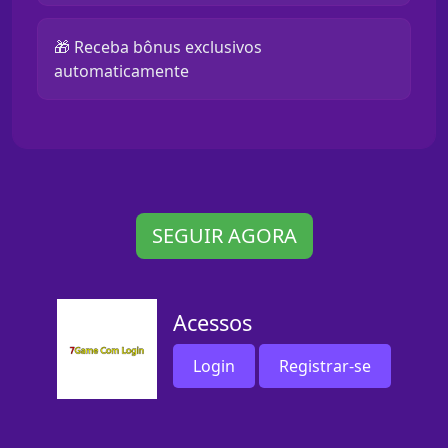
🎁 Receba bônus exclusivos
automaticamente
SEGUIR AGORA
Acessos
Login
Registrar-se