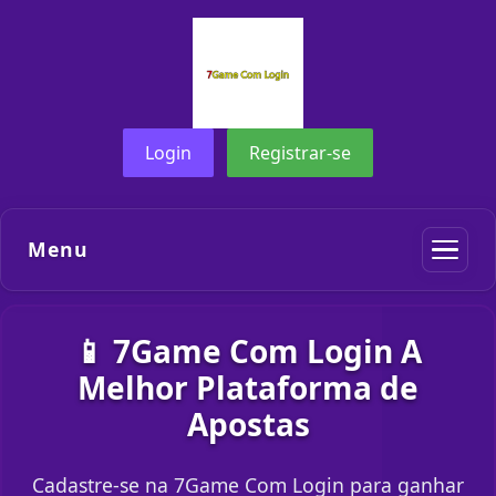
Login
Registrar-se
Menu
📱 7Game Com Login A
Melhor Plataforma de
Apostas
Cadastre-se na 7Game Com Login para ganhar