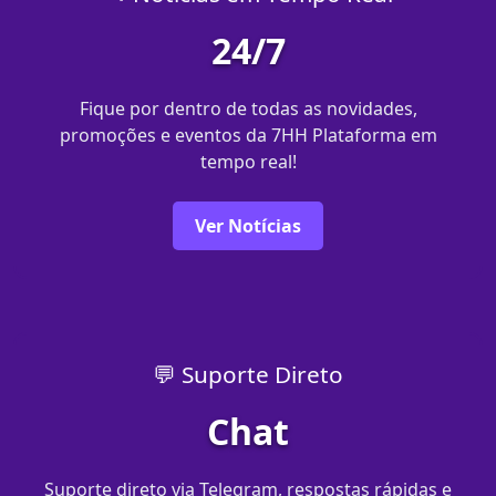
24/7
Fique por dentro de todas as novidades,
promoções e eventos da 7HH Plataforma em
tempo real!
Ver Notícias
💬 Suporte Direto
Chat
Suporte direto via Telegram, respostas rápidas e