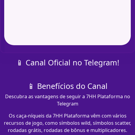
📱 Canal Oficial no Telegram!
📱 Benefícios do Canal
Descubra as vantagens de seguir a 7HH Plataforma no
Telegram
Os caça-níqueis da 7HH Plataforma vêm com vários
recursos de jogo, como símbolos wild, símbolos scatter,
rodadas grátis, rodadas de bônus e multiplicadores.