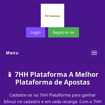
Login
Registrar-se
Menu
📱 7HH Plataforma A Melhor
Plataforma de Apostas
Cadastre-se na 7HH Plataforma para ganhar
bônus no cadastro e em cada recarga. Com a 7HH