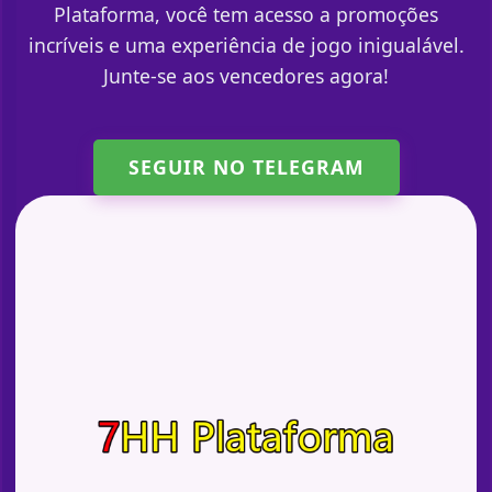
Plataforma, você tem acesso a promoções
incríveis e uma experiência de jogo inigualável.
Junte-se aos vencedores agora!
SEGUIR NO TELEGRAM