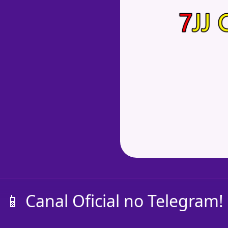
📱 Canal Oficial no Telegram!