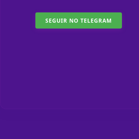
SEGUIR NO TELEGRAM