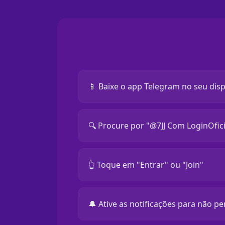
📱 Baixe o app Telegram no seu disp
🔍 Procure por "@7JJ Com LoginOfici
👆 Toque em "Entrar" ou "Join"
🔔 Ative as notificações para não p