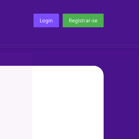
Login
Registrar-se