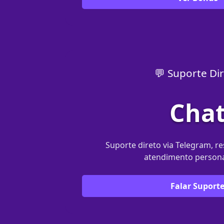
💬 Suporte Di
Cha
Suporte direto via Telegram, r
atendimento persona
Falar Suport