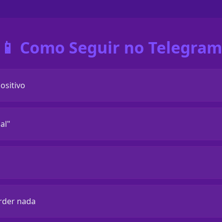
📱 Como Seguir no Telegram
ositivo
al"
erder nada