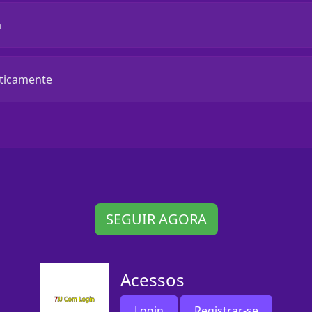
a
aticamente
SEGUIR AGORA
Acessos
Login
Registrar-se