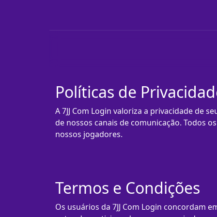
Políticas de Privacida
A 7JJ Com Login valoriza a privacidade de 
de nossos canais de comunicação. Todos os 
nossos jogadores.
Termos e Condições
Os usuários da 7JJ Com Login concordam em 