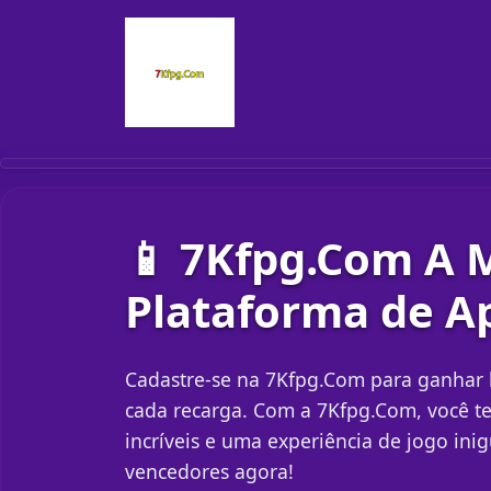
📱 7Kfpg.Com A 
Plataforma de A
Cadastre-se na 7Kfpg.Com para ganhar
cada recarga. Com a 7Kfpg.Com, você 
incríveis e uma experiência de jogo inig
vencedores agora!