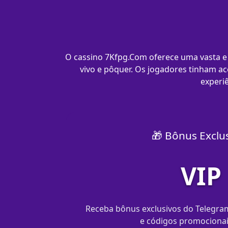
O cassino 7Kfpg.Com oferece uma vasta e d
vivo e pôquer. Os jogadores tinham ac
experiê
🎁 Bônus Exclu
VIP
Receba bônus exclusivos do Telegra
e códigos promocionai