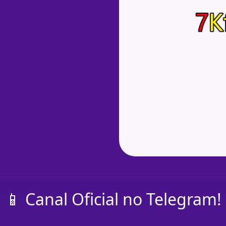
📱 Canal Oficial no Telegram!