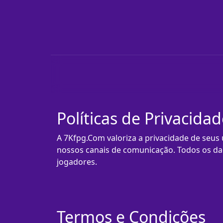
Políticas de Privacida
A 7Kfpg.Com valoriza a privacidade de seu
nossos canais de comunicação. Todos os dad
jogadores.
Termos e Condições