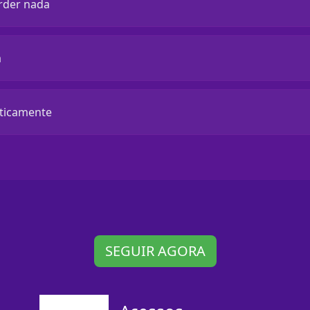
erder nada
a
aticamente
SEGUIR AGORA