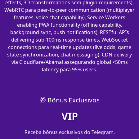
effects, 3D transformations sem plugin requirements),
WebRTC para peer-to-peer communication (multiplayer
features, voice chat capability), Service Workers
enabling PWA functionality (offline capability,
background sync, push notifications), RESTful APIs
delivering sub-100ms response times, WebSocket
connections para real-time updates (live odds, game
state synchronization, chat messaging). CDN delivery
via Cloudflare/Akamai assegurando global <50ms
latency para 95% users.
🎁 Bônus Exclusivos
VIP
Receba bônus exclusivos do Telegram,