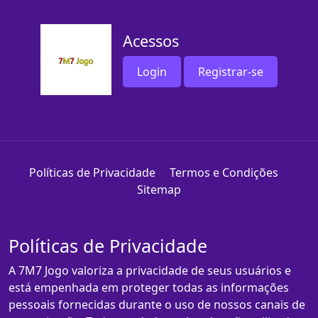
Acessos
Login
Registrar-se
Políticas de Privacidade
Termos e Condições
Sitemap
Políticas de Privacidade
A 7M7 Jogo valoriza a privacidade de seus usuários e
está empenhada em proteger todas as informações
pessoais fornecidas durante o uso de nossos canais de