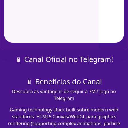
📱 Canal Oficial no Telegram!
📱 Benefícios do Canal
Descubra as vantagens de seguir a 7M7 Jogo no
Telegram
Gaming technology stack built sobre modern web
standards: HTML5 Canvas/WebGL para graphics
rendering (supporting complex animations, particle